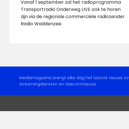
Vanaf 1 september zal het radioprogramma
Transportradio Onderweg LIVE ook te horen
zijn via de regionale commerciële radiozender
Radio Waddenzee.
Mediamagazine brengt elke dag het laatste nieuws ove
streamingdiensten en telecomnieuws.