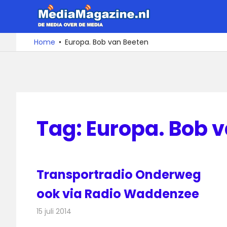
Ga
MediaMa
naar
de
De
Home
Europa. Bob van Beeten
media
inhoud
over
de
media
Tag:
Europa. Bob 
Transportradio Onderweg
ook via Radio Waddenzee
15 juli 2014
Redactie
Radionieuws