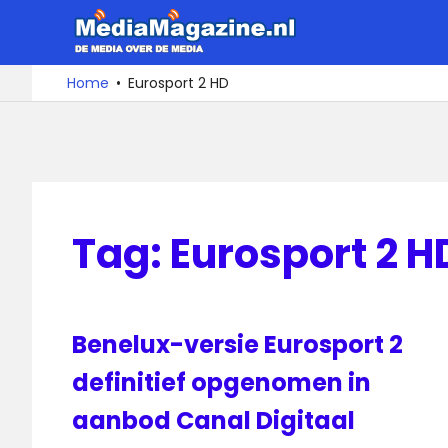
Ga
MediaMa
naar
de
De
Home
Eurosport 2 HD
media
inhoud
over
de
media
Tag:
Eurosport 2 H
Benelux-versie Eurosport 2
definitief opgenomen in
aanbod Canal Digitaal