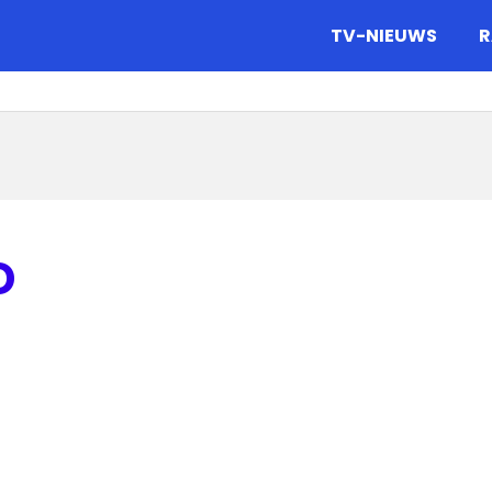
gazine.
TV-NIEUWS
R
D