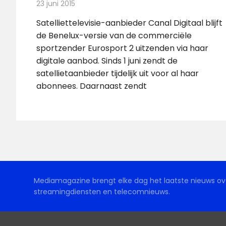
23 juni 2015
Redactie
Nieuws
,
Televisienieuws
Satelliettelevisie-aanbieder Canal Digitaal blijft
de Benelux-versie van de commerciële
sportzender Eurosport 2 uitzenden via haar
digitale aanbod. Sinds 1 juni zendt de
satellietaanbieder tijdelijk uit voor al haar
abonnees. Daarnaast zendt
Mediamagazine brengt elke dag het laatste nieuws ove
streamingdiensten en telecomnieuws.