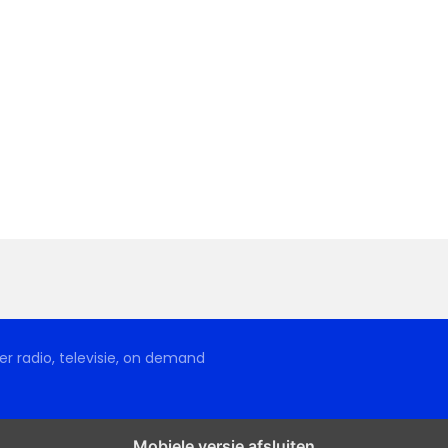
r radio, televisie, on demand
Mobiele versie afsluiten