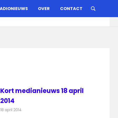
ADIONIEUWS
OVER
CONTACT
Kort medianieuws 18 april
2014
18 april 2014
Redactie
Andere media over de media