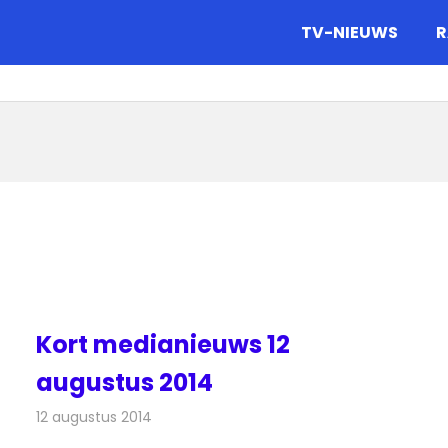
gazine.
TV-NIEUWS
R
Kort medianieuws 12
augustus 2014
12 augustus 2014
Redactie
Andere media over de media