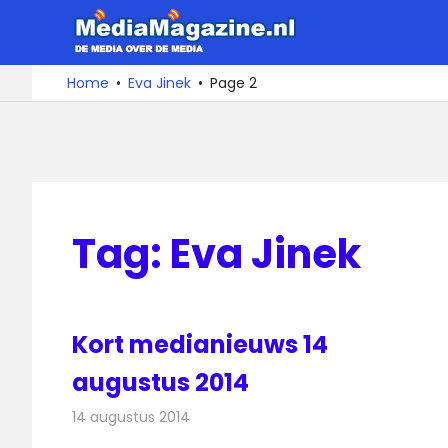
Ga
MediaMa
naar
de
De
Home
Eva Jinek
Page 2
media
inhoud
over
de
media
Tag:
Eva Jinek
Kort medianieuws 14
augustus 2014
14 augustus 2014
Redactie
Andere media over de media