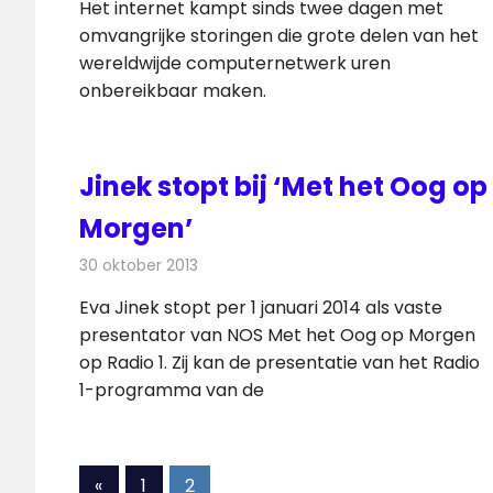
Het internet kampt sinds twee dagen met
omvangrijke storingen die grote delen van het
wereldwijde computernetwerk uren
onbereikbaar maken.
Jinek stopt bij ‘Met het Oog op
Morgen’
30 oktober 2013
Redactie
Radionieuws
Eva Jinek stopt per 1 januari 2014 als vaste
presentator van NOS Met het Oog op Morgen
op Radio 1. Zij kan de presentatie van het Radio
1-programma van de
Berichten
Vorige
«
1
2