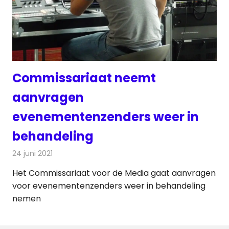
Commissariaat neemt
aanvragen
evenementenzenders weer in
behandeling
24 juni 2021
Redactie
Radionieuws
Het Commissariaat voor de Media gaat aanvragen
voor evenementenzenders weer in behandeling
nemen