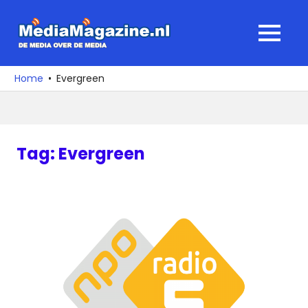
Ga
naar
MediaMagaz
MENU
de
De
inhoud
media
Home
Evergreen
over
de
media
Tag:
Evergreen