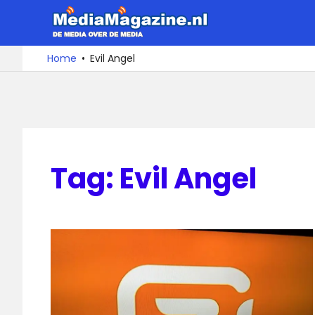
Ga
MediaMa
naar
de
De
Home
Evil Angel
media
inhoud
over
de
media
Tag:
Evil Angel