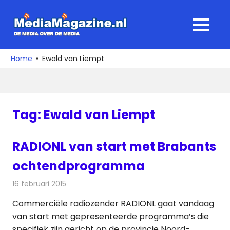
Ga
naar
MediaMagaz
MENU
de
De
inhoud
media
Home
Ewald van Liempt
over
de
media
Tag:
Ewald van Liempt
RADIONL van start met Brabants
ochtendprogramma
16 februari 2015
Redactie
Radionieuws
Commerciële radiozender RADIONL gaat vandaag
van start met gepresenteerde programma’s die
specifiek zijn gericht op de provincie Noord-