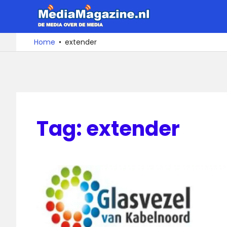
Ga
MediaMa
naar
de
De
Home
extender
media
inhoud
over
de
media
Tag:
extender