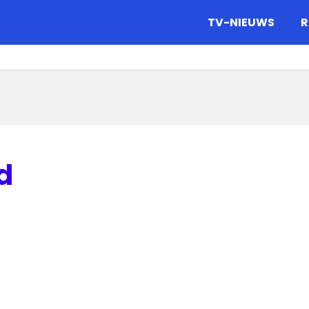
gazine.
TV-NIEUWS
R
d