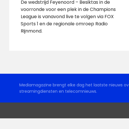
De wedstrijd Feyenoord – Besiktas in de
voorronde voor een plek in de Champions
League is vanavond live te volgen via FOX
Sports 1 en de regionale omroep Radio
Rijnmond.
Mediamagazine brengt elke dag het laatste nieuws ove
streamingdiensten en telecomnieuws.