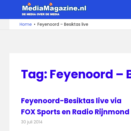
Ga
MediaMa
naar
de
De
Home
Feyenoord – Besiktas live
media
inhoud
over
de
media
Tag:
Feyenoord – B
Feyenoord-Besiktas live via
FOX Sports en Radio Rijnmond
30 juli 2014
Redactie
Televisienieuws