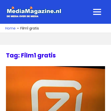
Ga
naar
MediaMagaz
MENU
de
De
inhoud
media
Home
Film1 gratis
over
de
media
Tag:
Film1 gratis