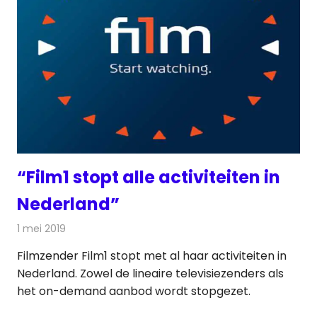
“Film1 stopt alle activiteiten in
Nederland”
1 mei 2019
Redactie
Televisienieuws
Filmzender Film1 stopt met al haar activiteiten in
Nederland. Zowel de lineaire televisiezenders als
het on-demand aanbod wordt stopgezet.