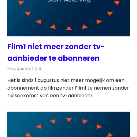
Film1 niet meer zonder tv-
aanbieder te abonneren
3 augustus 2019
Redactie
Nieuws
Het is sinds 1 augustus niet meer mogelijk om een
abonnement op filmzender Film1 te nemen zonder
tussenkomst van een tv-aanbieder.