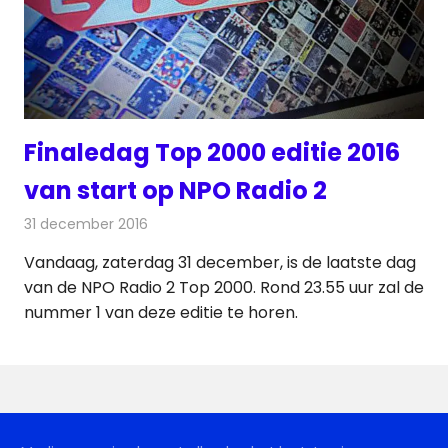
Finaledag Top 2000 editie 2016
van start op NPO Radio 2
31 december 2016
Redactie
Nieuws
,
Radionieuws
Vandaag, zaterdag 31 december, is de laatste dag
van de NPO Radio 2 Top 2000. Rond 23.55 uur zal de
nummer 1 van deze editie te horen.