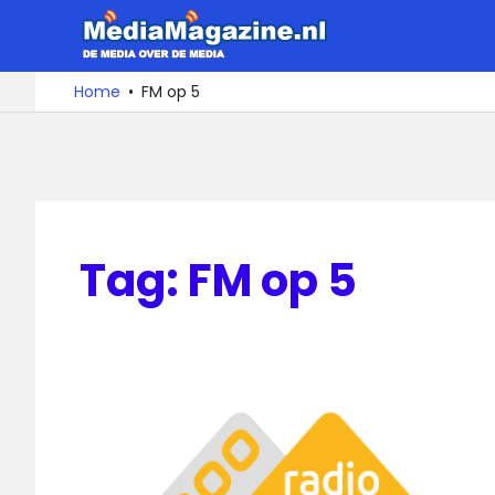
Ga
MediaMa
naar
de
De
Home
FM op 5
media
inhoud
over
de
media
Tag:
FM op 5