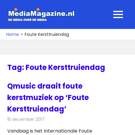
Ga
naar
MediaMagaz
MENU
de
De
inhoud
media
Home
Foute Kersttruiendag
over
de
media
Tag:
Foute Kersttruiendag
Qmusic draait foute
kerstmuziek op ‘Foute
Kersttruiendag’
15 december 2017
Redactie
Nieuws
,
Radionieuws
Vandaag is het Internationale Foute