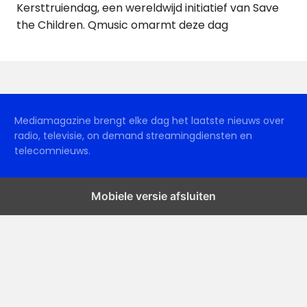
Kersttruiendag, een wereldwijd initiatief van Save
the Children. Qmusic omarmt deze dag
Mediamagazine brengt elke dag het laatste nieuws over
radio, televisie, on demand streamingdiensten en
telecomnieuws.
Mobiele versie afsluiten