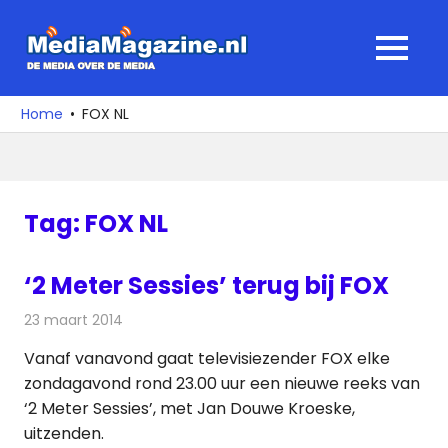
Ga
naar
MediaMagaz
MENU
de
De
inhoud
media
Home
FOX NL
over
de
media
Tag:
FOX NL
‘2 Meter Sessies’ terug bij FOX
23 maart 2014
Redactie
Televisienieuws
Vanaf vanavond gaat televisiezender FOX elke
zondagavond rond 23.00 uur een nieuwe reeks van
‘2 Meter Sessies’, met Jan Douwe Kroeske,
uitzenden.