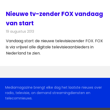
Nieuwe tv-zender FOX vandaag
van start
19 augustus 2013
Redactie
Televisienieuws
Vandaag start de nieuwe televisiezender FOX. FOX
is via vrijwel alle digitale televisieaanbieders in
Nederland te zien.
Mediamagazine brengt elke dag het laatste nieuws over
radio, televisie, on demand streamingdiensten en
telecomnieuws.