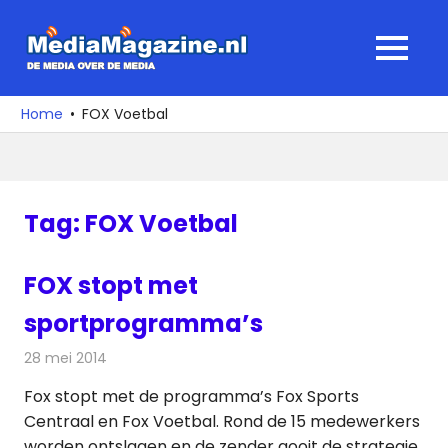
Ga
naar
MediaMagaz
MENU
de
De
inhoud
media
Home
FOX Voetbal
over
de
media
Tag:
FOX Voetbal
FOX stopt met
sportprogramma’s
28 mei 2014
Redactie
Televisienieuws
Fox stopt met de programma’s Fox Sports
Centraal en Fox Voetbal. Rond de 15 medewerkers
worden ontslagen en de zender gooit de strategie