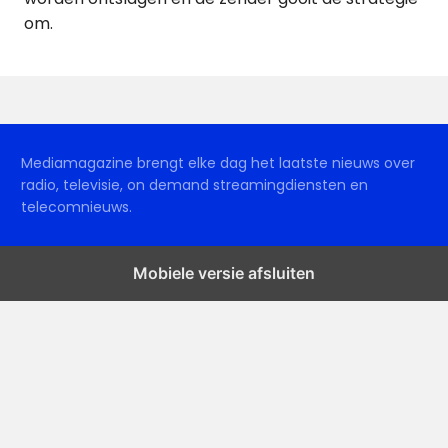
om.
Mediamagazine brengt elke dag het laatste nieuws over
radio, televisie, on demand streamingdiensten en
telecomnieuws.
Mobiele versie afsluiten