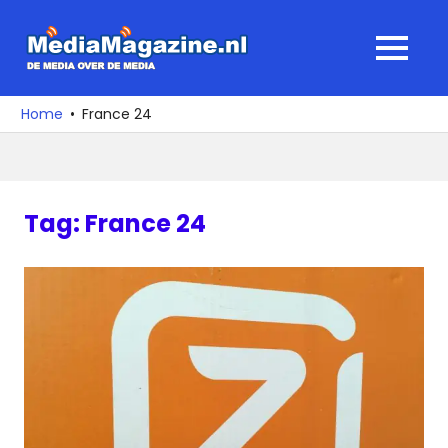
Ga
naar
MediaMagaz
MENU
de
De
inhoud
media
Home
France 24
over
de
media
Tag:
France 24