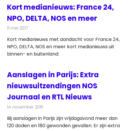
Kort medianieuws: France 24,
NPO, DELTA, NOS en meer
11 mei 2017
Redactie
Andere media over de media
,
Nieuws
Kort medianieuws met aandacht voor France 24,
NPO, DELTA, NOS en meer kort medianieuws uit
binnen- en buitenland:
Aanslagen in Parijs: Extra
nieuwsuitzendingen NOS
Journaal en RTL Nieuws
14 november 2015
Redactie
Nieuws
,
Radionieuws
,
Televisienieuws
Bij aanslagen in Parijs zijn vrijdagavond meer dan
120 doden en 180 gewonden gevallen. Er zijn extra