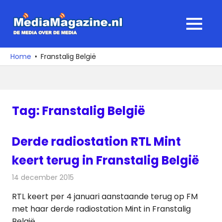
Ga
naar
MediaMagaz
MENU
de
De
inhoud
media
Home
Franstalig België
over
de
media
Tag:
Franstalig België
Derde radiostation RTL Mint
keert terug in Franstalig België
14 december 2015
Redactie
Nieuws
,
Radionieuws
RTL keert per 4 januari aanstaande terug op FM
met haar derde radiostation Mint in Franstalig
België.