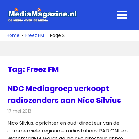
Ga
naar
MediaMagaz
MENU
de
De
inhoud
media
Home
Freez FM
Page 2
over
de
media
Tag:
Freez FM
NDC Mediagroep verkoopt
radiozenders aan Nico Silvius
17 mei 2013
Redactie
Radionieuws
Nico Silvius, oprichter en oud-directeur van de
commerciële regionale radiostations RADIONL en
WaterstadFM, wordt de nieuwe directeur annex