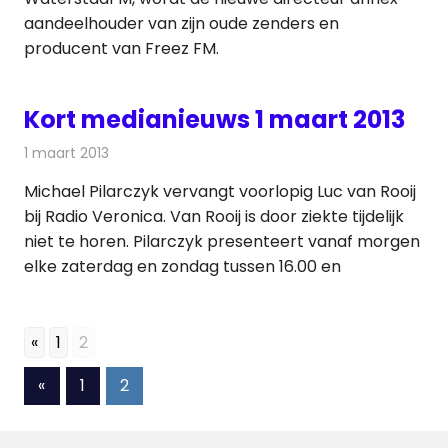
aandeelhouder van zijn oude zenders en
producent van Freez FM.
Kort medianieuws 1 maart 2013
1 maart 2013
Redactie
Andere media over de media
Michael Pilarczyk vervangt voorlopig Luc van Rooij
bij Radio Veronica. Van Rooij is door ziekte tijdelijk
niet te horen. Pilarczyk presenteert vanaf morgen
elke zaterdag en zondag tussen 16.00 en
«
1
2
Berichten
Vorige
«
1
2
berichten
paginering