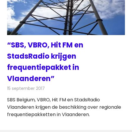
“SBS, VBRO, Hit FM en
StadsRadio krijgen
frequentiepakket in
Vlaanderen”
15 september 2017
Redactie
Nieuws
,
Radionieuws
SBS Belgium, VBRO, Hit FM en StadsRadio
Vlaanderen krijgen de beschikking over regionale
frequentiepakketten in Vlaanderen.