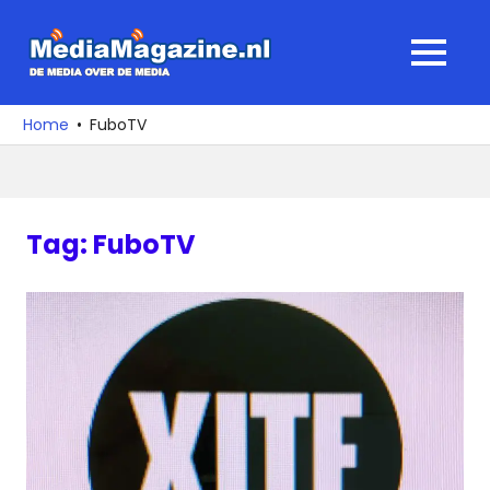
Ga
naar
MediaMagaz
MENU
de
De
inhoud
media
Home
FuboTV
over
de
media
Tag:
FuboTV