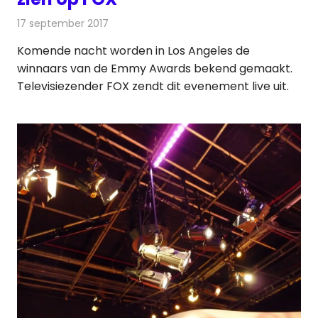
17 september 2017
Redactie
Nieuws
,
Televisienieuws
Komende nacht worden in Los Angeles de
winnaars van de Emmy Awards bekend gemaakt.
Televisiezender FOX zendt dit evenement live uit.