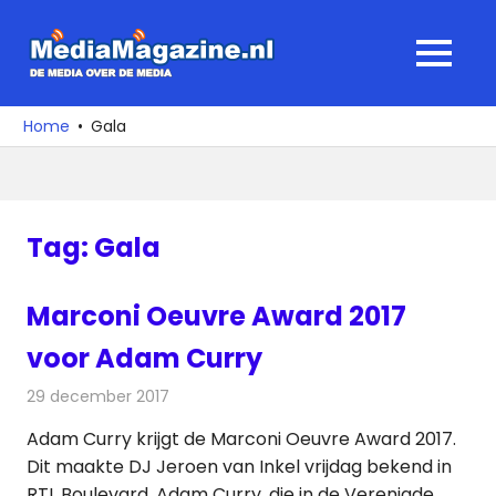
Ga
naar
MediaMagaz
MENU
de
De
inhoud
media
Home
Gala
over
de
media
Tag:
Gala
Marconi Oeuvre Award 2017
voor Adam Curry
29 december 2017
Redactie
Nieuws
,
Radionieuws
Adam Curry krijgt de Marconi Oeuvre Award 2017.
Dit maakte DJ Jeroen van Inkel vrijdag bekend in
RTL Boulevard. Adam Curry, die in de Verenigde