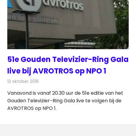
51e Gouden Televizier-Ring Gala
live bij AVROTROS op NPO 1
13 oktober 2016
Redactie
Nieuws
,
Televisienieuws
Vanavond is vanaf 20.30 uur de 51e editie van het
Gouden Televizier-Ring Gala live te volgen bij de
AVROTROS op NPO 1.