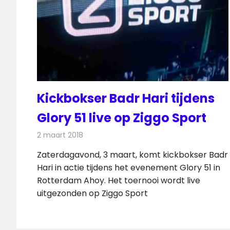
Kickbokser Badr Hari tijdens
Glory 51 live op Ziggo Sport
2 maart 2018
Redactie
Nieuws
,
Televisienieuws
Zaterdagavond, 3 maart, komt kickbokser Badr
Hari in actie tijdens het evenement Glory 51 in
Rotterdam Ahoy. Het toernooi wordt live
uitgezonden op Ziggo Sport