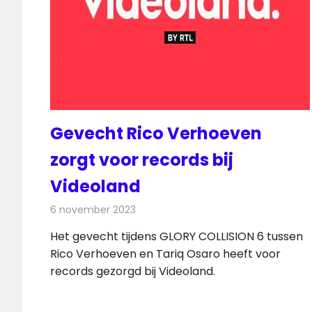
Gevecht Rico Verhoeven
zorgt voor records bij
Videoland
6 november 2023
Redactie
On-demand
Het gevecht tijdens GLORY COLLISION 6 tussen
Rico Verhoeven en Tariq Osaro heeft voor
records gezorgd bij Videoland.