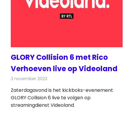
GLORY Collision 6 met Rico
Verhoeven live op Videoland
3 november 2023
Redactie
On-demand
Zaterdagavond is het kickboks-evenement
GLORY Collision 6 live te volgen op
streamingdienst Videoland.