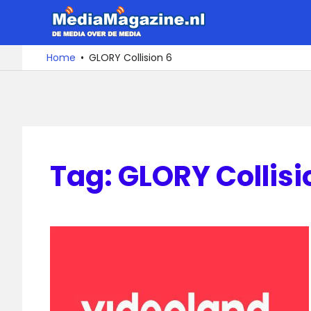
Ga
MediaMa
naar
de
De
Home
GLORY Collision 6
media
inhoud
over
de
media
Tag:
GLORY Collisi