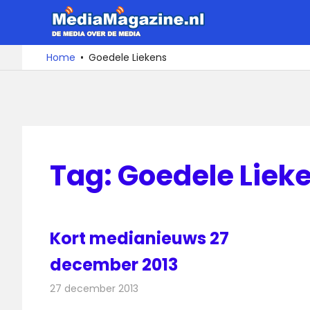
Ga
MediaMa
naar
de
De
Home
Goedele Liekens
media
inhoud
over
de
media
Tag:
Goedele Liek
Kort medianieuws 27
december 2013
27 december 2013
Redactie
Andere media over de media