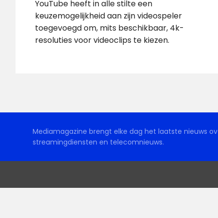
YouTube heeft in alle stilte een
keuzemogelijkheid aan zijn videospeler
toegevoegd om, mits beschikbaar, 4k-
resoluties voor videoclips te kiezen.
Mediamagazine brengt elke dag het laatste nieuws ove
streamingdiensten en telecomnieuws.