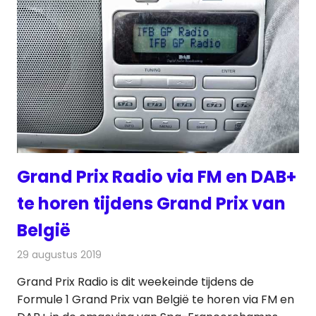
Grand Prix Radio via FM en DAB+
te horen tijdens Grand Prix van
België
29 augustus 2019
Redactie
Radionieuws
Grand Prix Radio is dit weekeinde tijdens de
Formule 1 Grand Prix van België te horen via FM en