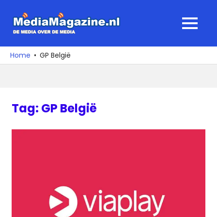
Ga
naar
MediaMagaz
MENU
de
De
inhoud
media
Home
GP België
over
de
media
Tag:
GP België