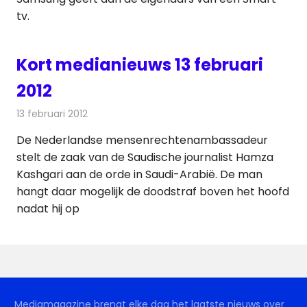
tv.
Kort medianieuws 13 februari
2012
13 februari 2012
Redactie
Andere media over de media
De Nederlandse mensenrechtenambassadeur
stelt de zaak van de Saudische journalist Hamza
Kashgari aan de orde in Saudi-Arabië. De man
hangt daar mogelijk de doodstraf boven het hoofd
nadat hij op
Mediamagazine brengt elke dag het laatste nieuws over