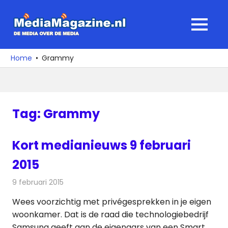
Ga
naar
MediaMagaz
MENU
de
De
inhoud
media
Home
Grammy
over
de
media
Tag:
Grammy
Kort medianieuws 9 februari
2015
9 februari 2015
Redactie
Andere media over de media
Wees voorzichtig met privégesprekken in je eigen
woonkamer. Dat is de raad die technologiebedrijf
Samsung geeft aan de eigenaars van een Smart