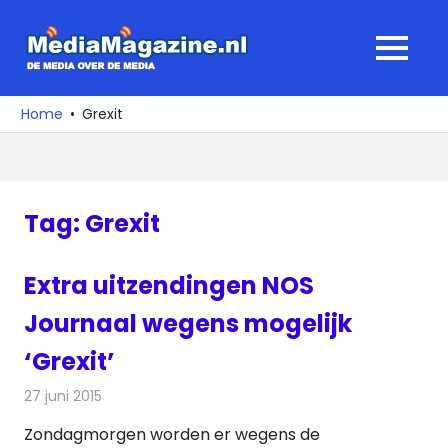
Ga
naar
MediaMagaz
MENU
de
De
inhoud
media
Home
Grexit
over
de
media
Tag:
Grexit
Extra uitzendingen NOS
Journaal wegens mogelijk
‘Grexit’
27 juni 2015
Redactie
Nieuws
,
Televisienieuws
Zondagmorgen worden er wegens de