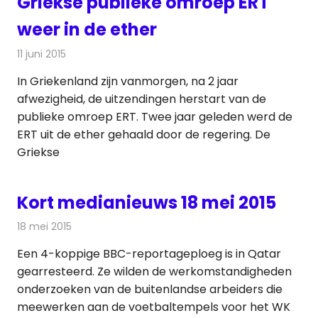
Griekse publieke omroep ERT
weer in de ether
11 juni 2015
Redactie
Nieuws
,
Televisienieuws
In Griekenland zijn vanmorgen, na 2 jaar
afwezigheid, de uitzendingen herstart van de
publieke omroep ERT. Twee jaar geleden werd de
ERT uit de ether gehaald door de regering. De
Griekse
Kort medianieuws 18 mei 2015
18 mei 2015
Redactie
Andere media over de media
Een 4-koppige BBC-reportageploeg is in Qatar
gearresteerd. Ze wilden de werkomstandigheden
onderzoeken van de buitenlandse arbeiders die
meewerken aan de voetbaltempels voor het WK