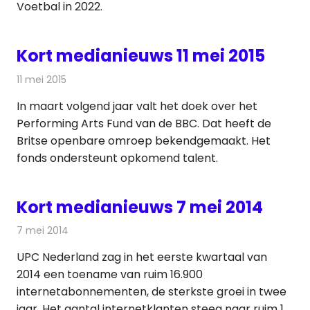
Voetbal in 2022.
Kort medianieuws 11 mei 2015
11 mei 2015
Redactie
Andere media over de media
In maart volgend jaar valt het doek over het
Performing Arts Fund van de BBC. Dat heeft de
Britse openbare omroep bekendgemaakt. Het
fonds ondersteunt opkomend talent.
Kort medianieuws 7 mei 2014
7 mei 2014
Redactie
Andere media over de media
UPC Nederland zag in het eerste kwartaal van
2014 een toename van ruim 16.900
internetabonnementen, de sterkste groei in twee
jaar. Het aantal internetklanten steeg naar ruim 1