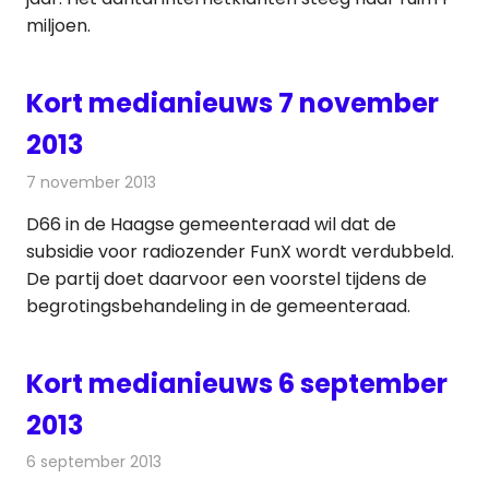
miljoen.
Kort medianieuws 7 november
2013
7 november 2013
Redactie
Andere media over de media
D66 in de Haagse gemeenteraad wil dat de
subsidie voor radiozender FunX wordt verdubbeld.
De partij doet daarvoor een voorstel tijdens de
begrotingsbehandeling in de gemeenteraad.
Kort medianieuws 6 september
2013
6 september 2013
Redactie
Andere media over de media