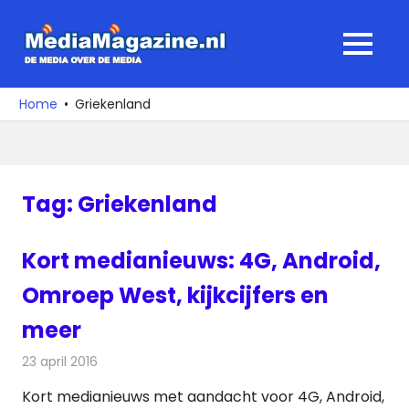
Ga
naar
MediaMagaz
MENU
de
De
inhoud
media
Home
Griekenland
over
de
media
Tag:
Griekenland
Kort medianieuws: 4G, Android,
Omroep West, kijkcijfers en
meer
23 april 2016
Redactie
Andere media over de media
,
Nieuws
Kort medianieuws met aandacht voor 4G, Android,