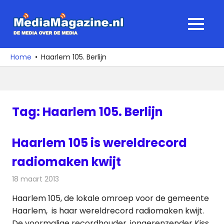
Ga
naar
MediaMagaz
MENU
de
De
inhoud
media
Home
Haarlem 105. Berlijn
over
de
media
Tag:
Haarlem 105. Berlijn
Haarlem 105 is wereldrecord
radiomaken kwijt
18 maart 2013
Redactie
Radionieuws
Haarlem 105, de lokale omroep voor de gemeente
Haarlem, is haar wereldrecord radiomaken kwijt.
De voormalige recordhouder, jongerenzender Kiss