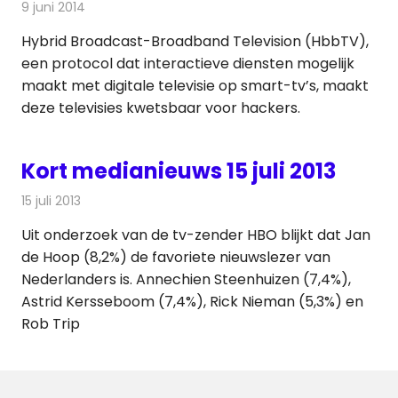
9 juni 2014
Redactie
Televisienieuws
Hybrid Broadcast-Broadband Television (HbbTV),
een protocol dat interactieve diensten mogelijk
maakt met digitale televisie op smart-tv’s, maakt
deze televisies kwetsbaar voor hackers.
Kort medianieuws 15 juli 2013
15 juli 2013
Redactie
Andere media over de media
Uit onderzoek van de tv-zender HBO blijkt dat Jan
de Hoop (8,2%) de favoriete nieuwslezer van
Nederlanders is. Annechien Steenhuizen (7,4%),
Astrid Kersseboom (7,4%), Rick Nieman (5,3%) en
Rob Trip