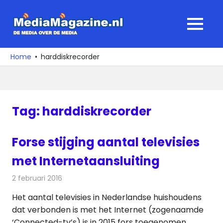
Ga
naar
MediaMagaz
MENU
de
De
inhoud
media
Home
harddiskrecorder
over
de
media
Tag:
harddiskrecorder
Forse stijging aantal televisies
met Internetaansluiting
2 februari 2016
Redactie
Nieuws
,
Televisienieuws
Het aantal televisies in Nederlandse huishoudens
dat verbonden is met het Internet (zogenaamde
‘Connected-tv’s) is in 2015 fors toegenomen.