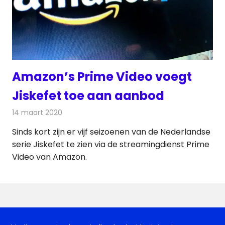
Amazon’s Prime Video voegt
Jiskefet toe aan aanbod
14 maart 2020
Redactie
On-demand
,
Televisienieuws
Sinds kort zijn er vijf seizoenen van de Nederlandse
serie Jiskefet te zien via de streamingdienst Prime
Video van Amazon.