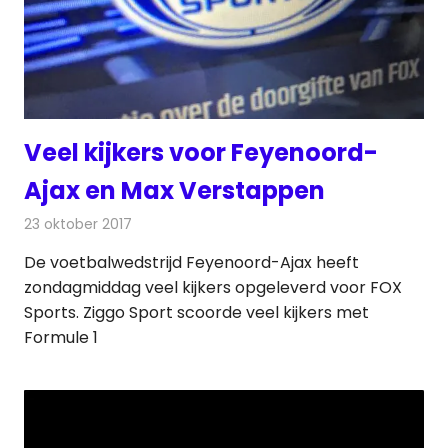
Veel kijkers voor Feyenoord-
Ajax en Max Verstappen
23 oktober 2017
Redactie
Nieuws
,
Televisienieuws
De voetbalwedstrijd Feyenoord-Ajax heeft
zondagmiddag veel kijkers opgeleverd voor FOX
Sports. Ziggo Sport scoorde veel kijkers met
Formule 1