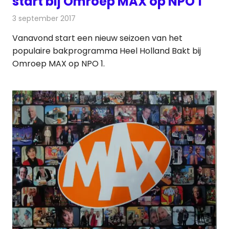
start bij Omroep MAX op NPO 1
3 september 2017
Redactie
Nieuws
,
Televisienieuws
Vanavond start een nieuw seizoen van het
populaire bakprogramma Heel Holland Bakt bij
Omroep MAX op NPO 1.