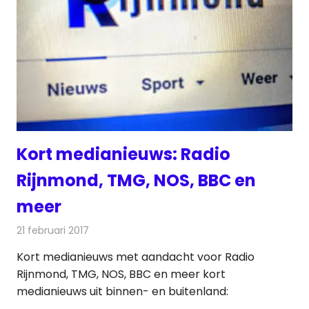
Kort medianieuws: Radio
Rijnmond, TMG, NOS, BBC en
meer
21 februari 2017
Redactie
Andere media over de media
,
Nieuws
Kort medianieuws met aandacht voor Radio
Rijnmond, TMG, NOS, BBC en meer kort
medianieuws uit binnen- en buitenland: