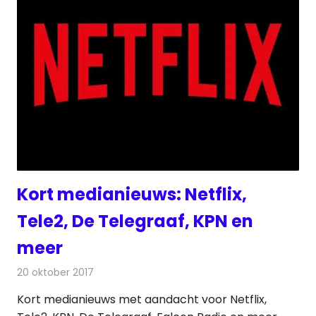
Kort medianieuws: Netflix,
Tele2, De Telegraaf, KPN en
meer
20 oktober 2017
Redactie
Andere media over de media
,
Nieuws
Kort medianieuws met aandacht voor Netflix,