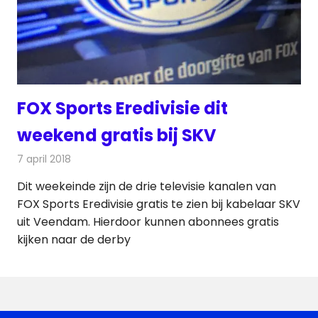
FOX Sports Eredivisie dit
weekend gratis bij SKV
7 april 2018
Redactie
Nieuws
,
Televisienieuws
Dit weekeinde zijn de drie televisie kanalen van
FOX Sports Eredivisie gratis te zien bij kabelaar SKV
uit Veendam. Hierdoor kunnen abonnees gratis
kijken naar de derby