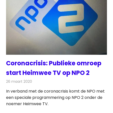
Coronacrisis: Publieke omroep
start Heimwee TV op NPO 2
26 maart 2020
Redactie
Televisienieuws
In verband met de coronacrisis komt de NPO met
een speciale programmering op NPO 2 onder de
noemer Heimwee TV.