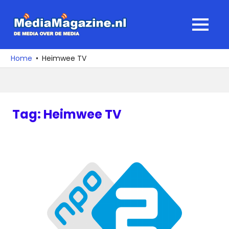
Ga
naar
MediaMagaz
MENU
de
De
inhoud
media
Home
Heimwee TV
over
de
media
Tag:
Heimwee TV