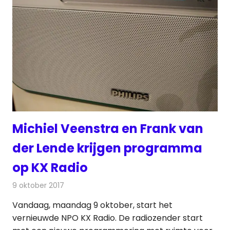
Michiel Veenstra en Frank van
der Lende krijgen programma
op KX Radio
9 oktober 2017
Redactie
Nieuws
,
Radionieuws
Vandaag, maandag 9 oktober, start het
vernieuwde NPO KX Radio. De radiozender start