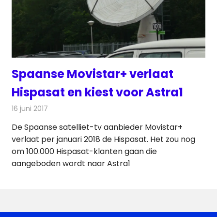
Spaanse Movistar+ verlaat
Hispasat en kiest voor Astra1
16 juni 2017
Redactie
Nieuws
,
Televisienieuws
De Spaanse satelliet-tv aanbieder Movistar+
verlaat per januari 2018 de Hispasat. Het zou nog
om 100.000 Hispasat-klanten gaan die
aangeboden wordt naar Astra1