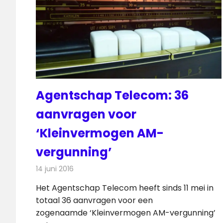
Agentschap Telecom: 36
aanvragen voor
‘Kleinvermogen AM-
vergunning’
14 juni 2016
Redactie
Nieuws
,
Radionieuws
Het Agentschap Telecom heeft sinds 11 mei in
totaal 36 aanvragen voor een
zogenaamde ‘Kleinvermogen AM-vergunning’