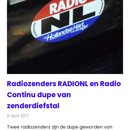
Radiozenders RADIONL en Radio
Continu dupe van
zenderdiefstal
9 april 2017
Redactie
Nieuws
,
Radionieuws
Twee radiozenders zijn de dupe geworden van