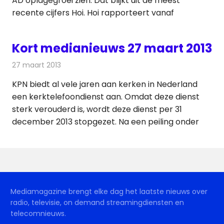
AD oplagegroei zien. Dat blijkt uit de meest
recente cijfers Hoi. Hoi rapporteert vanaf
Kort medianieuws 27 maart 2013
27 maart 2013
Redactie
Andere media over de media
KPN biedt al vele jaren aan kerken in Nederland
een kerktelefoondienst aan. Omdat deze dienst
sterk verouderd is, wordt deze dienst per 31
december 2013 stopgezet. Na een peiling onder
Mediamagazine brengt elke dag het laatste nieuws over
radio, televisie, on demand streamingdiensten en
telecomnieuws.