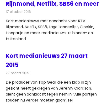
Rijnmond, Netflix, SBS6 en meer
17 oktober 2016
Redactie
Andere media over de media
,
Nieuws
Kort medianieuws met aandacht voor RTV
Rijnmond, Netflix, SBS6, Lage Landenlijst, Cinekid,
Hongarije en meer medianieuws uit binnen- en
buitenland.
Kort medianieuws 27 maart
2015
27 maart 2015
Redactie
Andere media over de media
De producer van Top Gear die een klap in zijn
gezicht heeft gekregen van Jeremy Clarkson,
dient geen aanklacht tegen hem in. ‘Alle partijen
zouden nu verder moeten gaan’, zei