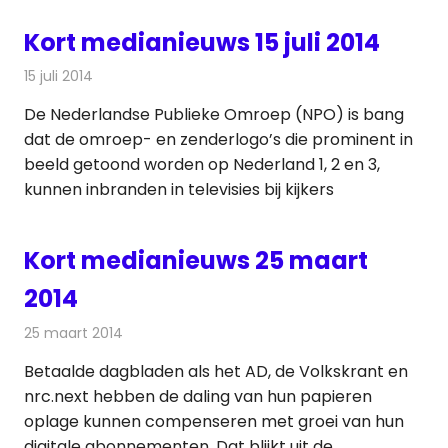
Kort medianieuws 15 juli 2014
15 juli 2014
Redactie
Andere media over de media
De Nederlandse Publieke Omroep (NPO) is bang
dat de omroep- en zenderlogo’s die prominent in
beeld getoond worden op Nederland 1, 2 en 3,
kunnen inbranden in televisies bij kijkers
Kort medianieuws 25 maart
2014
25 maart 2014
Redactie
Andere media over de media
Betaalde dagbladen als het AD, de Volkskrant en
nrc.next hebben de daling van hun papieren
oplage kunnen compenseren met groei van hun
digitale abonnementen. Dat blijkt uit de