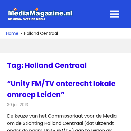
Ga
naar
MediaMagaz
MENU
de
De
inhoud
media
Home
Holland Centraal
over
de
media
Tag:
Holland Centraal
“Unity FM/TV onterecht lokale
omroep Leiden”
30 juli 2013
Redactie
Radionieuws
De keuze van het Commissariaat voor de Media
om de Stichting Holland Centraal (dat uitzendt
onder de naam Unity FM/TV) aan te wijzen als