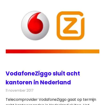
VodafoneZiggo sluit acht
kantoren in Nederland
11 november 2017
Redactie
Nieuws
Telecomprovider VodafoneZiggo gaat op termijn