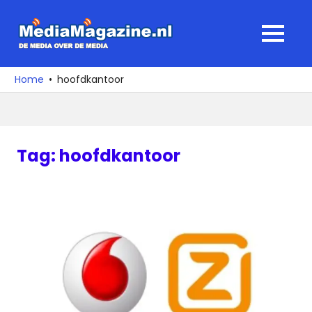
Ga
naar
MediaMagaz
MENU
de
De
inhoud
media
Home
hoofdkantoor
over
de
media
Tag:
hoofdkantoor