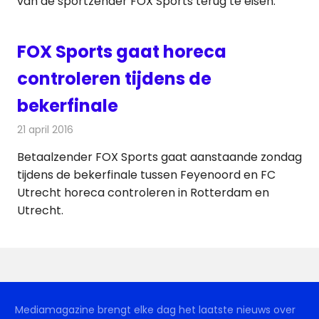
van de sportzender FOX Sports terug te eisen.
FOX Sports gaat horeca
controleren tijdens de
bekerfinale
21 april 2016
Redactie
Nieuws
,
Televisienieuws
Betaalzender FOX Sports gaat aanstaande zondag
tijdens de bekerfinale tussen Feyenoord en FC
Utrecht horeca controleren in Rotterdam en
Utrecht.
Mediamagazine brengt elke dag het laatste nieuws over