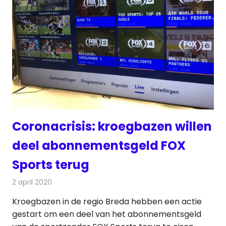
Coronacrisis: kroegbazen willen
deel abonnementsgeld FOX
Sports terug
2 april 2020
Redactie
Televisienieuws
Kroegbazen in de regio Breda hebben een actie
gestart om een deel van het abonnementsgeld