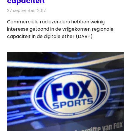
capaciteit
27 september 2017
Redactie
Nieuws
,
Radionieuws
Commerciële radiozenders hebben weinig
interesse getoond in de vrijgekomen regionale
capaciteit in de digitale ether (DAB+).