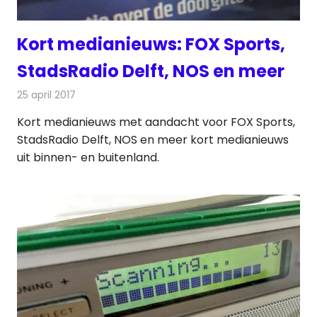
Kort medianieuws: FOX Sports,
StadsRadio Delft, NOS en meer
25 april 2017
Redactie
Andere media over de media
,
Nieuws
Kort medianieuws met aandacht voor FOX Sports,
StadsRadio Delft, NOS en meer kort medianieuws
uit binnen- en buitenland.