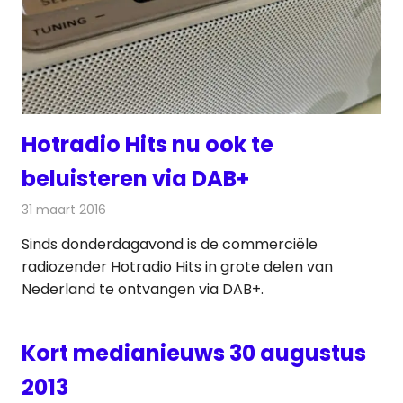
Hotradio Hits nu ook te
beluisteren via DAB+
31 maart 2016
Redactie
Nieuws
,
Radionieuws
Sinds donderdagavond is de commerciële
radiozender Hotradio Hits in grote delen van
Nederland te ontvangen via DAB+.
Kort medianieuws 30 augustus
2013