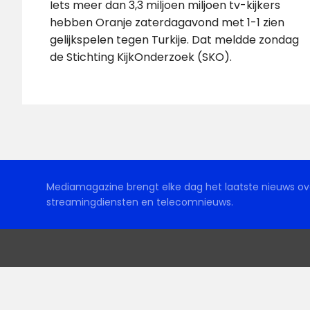
Iets meer dan 3,3 miljoen miljoen tv-kijkers
hebben Oranje zaterdagavond met 1-1 zien
gelijkspelen tegen Turkije. Dat meldde zondag
de Stichting KijkOnderzoek (SKO).
Mediamagazine brengt elke dag het laatste nieuws ove
streamingdiensten en telecomnieuws.