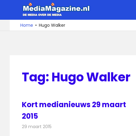
Ga
MediaMa
naar
de
De
Home
Hugo Walker
media
inhoud
over
de
media
Tag:
Hugo Walker
Kort medianieuws 29 maart
2015
29 maart 2015
Redactie
Andere media over de media