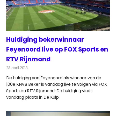
Huldiging bekerwinnaar
Feyenoord live op FOX Sports en
RTV Rijnmond
23 april 2018
Redactie
Nieuws
,
Televisienieuws
De huldiging van Feyenoord als winnaar van de
100e KNVB Beker is vandaag live te volgen via FOX
Sports en RTV Rijnmond. De huldiging vindt
vandaag plaats in De Kuip.