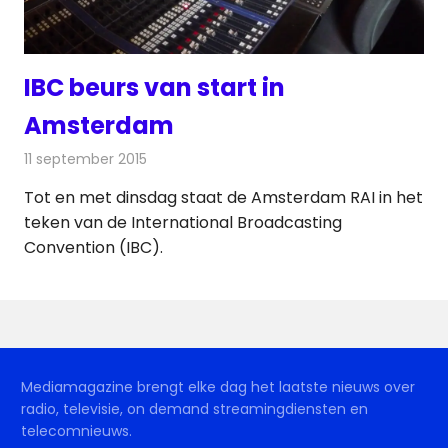
IBC beurs van start in
Amsterdam
11 september 2015
Redactie
Nieuws
,
Radionieuws
,
Telecom
,
Televisienieuws
Tot en met dinsdag staat de Amsterdam RAI in het
teken van de International Broadcasting
Convention (IBC).
Mediamagazine brengt elke dag het laatste nieuws over
radio, televisie, on demand streamingdiensten en
telecomnieuws.