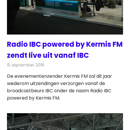
Radio IBC powered by Kermis FM
zendt live uit vanaf IBC
15 september 2018
Redactie
Radionieuws
De evenementenzender Kermis FM zal dit jaar
wederom uitzendingen verzorgen vanaf de
broadcastbeurs IBC onder de naam Radio IBC
powered by Kermis FM.