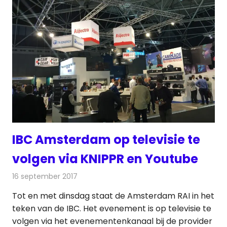
IBC Amsterdam op televisie te
volgen via KNIPPR en Youtube
16 september 2017
Redactie
Nieuws
,
Radionieuws
Tot en met dinsdag staat de Amsterdam RAI in het
teken van de IBC. Het evenement is op televisie te
volgen via het evenementenkanaal bij de provider