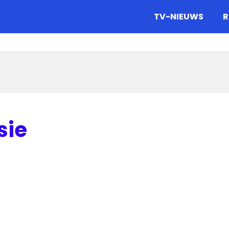
gazine.
TV-NIEUWS
R
sie