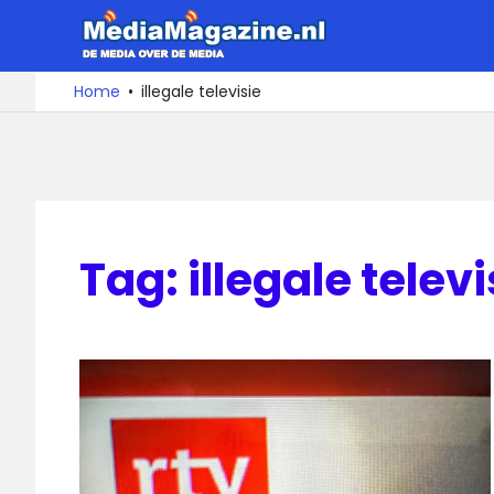
Ga
MediaMa
naar
de
De
Home
illegale televisie
media
inhoud
over
de
media
Tag:
illegale televi