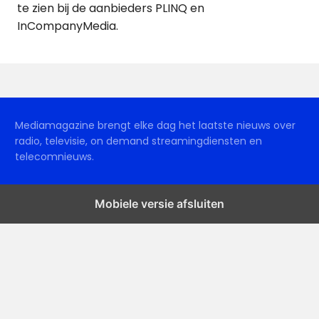
te zien bij de aanbieders PLINQ en
InCompanyMedia.
Mediamagazine brengt elke dag het laatste nieuws over
radio, televisie, on demand streamingdiensten en
telecomnieuws.
Mobiele versie afsluiten